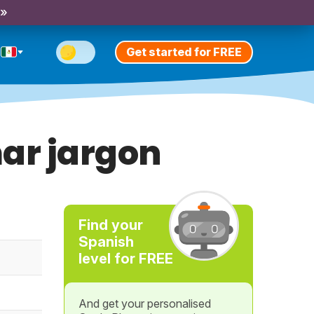
 »
Get started for FREE
ar jargon
Find your
Spanish
level for FREE
And get your personalised