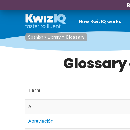
B
How KwizIQ works
Spanish
»
Library
»
Glossary
Glossary
Term
A
Abreviación