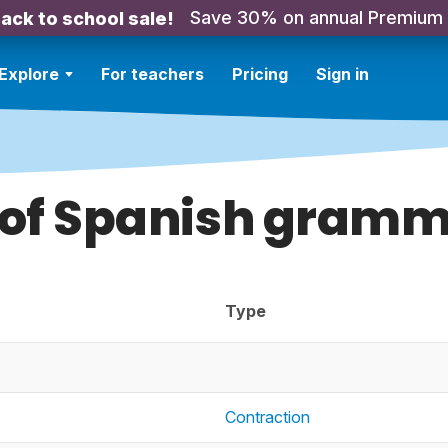
Save 30% on annual Premium
ack to school sale!
Explore
For teachers
Pricing
Sign in
 of Spanish gramm
Type
Contraction