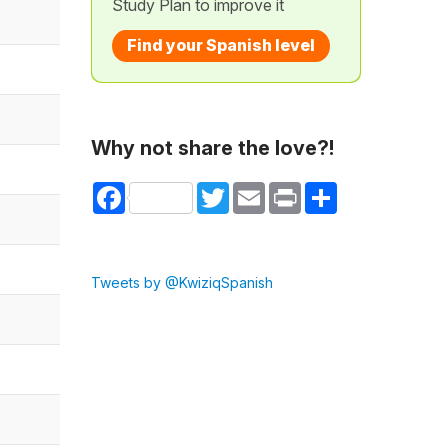
Study Plan to improve it
Find your Spanish level
Why not share the love?!
Facebook
Twitter
Email
Print
Share
Tweets by @KwiziqSpanish