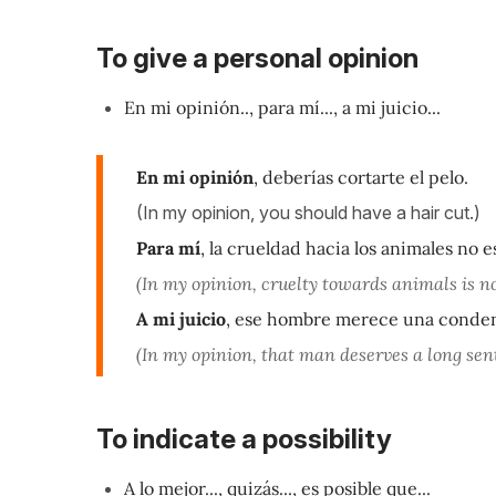
To give a personal opinion
En mi opinión.., para mí..., a mi juicio...
En mi opinión
, deberías cortarte el pelo.
(In my opinion, you should have a hair cut.)
Para mí
, la crueldad hacia los animales no 
(In my opinion, cruelty towards animals is n
A mi juicio
, ese hombre merece una condena
(In my opinion, that man deserves a long sent
To indicate a possibility
A lo mejor..., quizás..., es posible que...