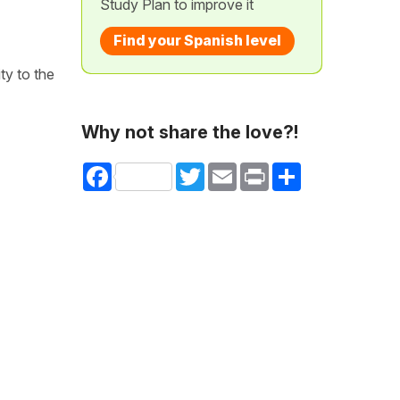
Study Plan to improve it
Find your Spanish level
ty to the
Why not share the love?!
Facebook
Twitter
Email
Print
Share