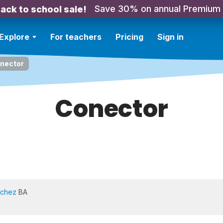
Save 30% on annual Premium
ack to school sale!
Explore
For teachers
Pricing
Sign in
nector
Conector
nchez
BA