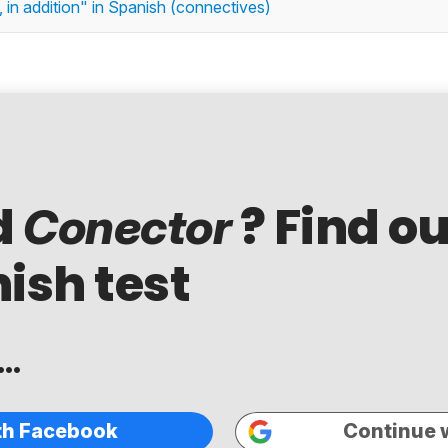
 in addition" in Spanish (connectives)
d
? Find ou
Conector
ish test
..
th Facebook
Continue 