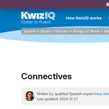
B
How KwizIQ works
Spanish
»
Library
»
Glossary
»
Groups of Words
»
Co
Connectives
Written by qualified Spanish expert
Inma Sá
Last updated: 2024-12-27