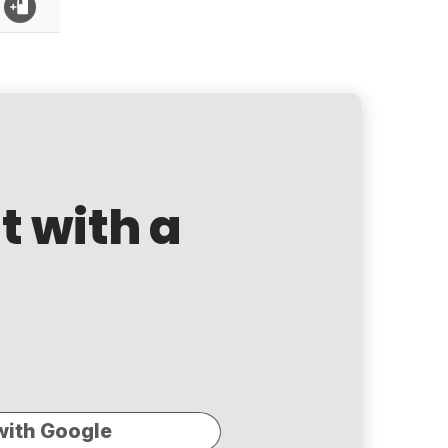
t with a
with Google