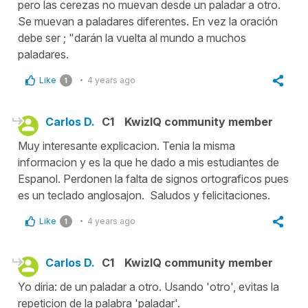
pero las cerezas no muevan desde un paladar a otro.
Se muevan a paladares diferentes. En vez la oración
debe ser ; "darán la vuelta al mundo a muchos
paladares.
Like
4 years ago
1
Carlos D.
C1
KwizIQ community member
Muy interesante explicacion. Tenia la misma
informacion y es la que he dado a mis estudiantes de
Espanol. Perdonen la falta de signos ortograficos pues
es un teclado anglosajon. Saludos y felicitaciones.
Like
4 years ago
1
Carlos D.
C1
KwizIQ community member
Yo diria: de un paladar a otro. Usando 'otro', evitas la
repeticion de la palabra 'paladar'.