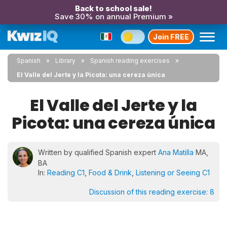
Back to school sale!
Save 30% on annual Premium »
Join FREE
Spanish
Library
Spanish reading exercises
El Valle del Jerte y la Picota: una cereza única
El Valle del Jerte y la
Picota: una cereza única
Written by qualified Spanish expert
Ana Matilla
MA,
BA
In:
Reading C1
,
Food & Drink
,
Listening or Seeing C1
Discussion of this reading exercise:
8