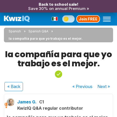
Back to school sale!
Save 30% on annual Premium »
Join FREE
Spanish
Spanish Q&A
la compañía para que yo trabajo es el mejor.
la compañía para que yo
trabajo es el mejor.
« Back
« Previous
Next
»
James G.
C1
KwizIQ Q&A regular contributor