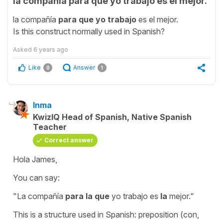
la compañía para que yo trabajo es el mejor.
la compañía
para que yo trabajo
es el mejor.
Is this construct normally used in Spanish?
Asked
6 years ago
Like
Answer
0
1
Inma
KwizIQ Head of Spanish, Native Spanish
Teacher
Correct answer
Hola James,
You can say:
"La compañía
para la que
yo trabajo es
la
mejor."
This is a structure used in Spanish: preposition (con,