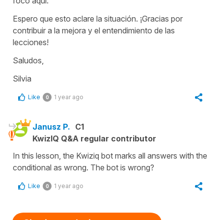
foco aquí.
Espero que esto aclare la situación. ¡Gracias por
contribuir a la mejora y el entendimiento de las
lecciones!
Saludos,
Silvia
Like
1 year ago
0
Janusz P.
C1
KwizIQ Q&A regular contributor
In this lesson, the Kwiziq bot marks all answers with the
conditional as wrong. The bot is wrong?
Like
1 year ago
0