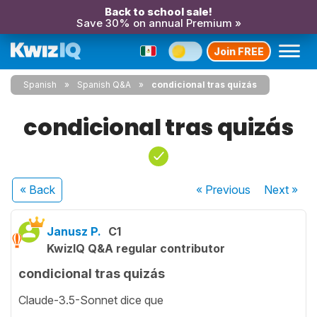
Back to school sale!
Save 30% on annual Premium »
Join FREE
Spanish
Spanish Q&A
condicional tras quizás
condicional tras quizás
« Back
« Previous
Next
»
Janusz P.
C1
KwizIQ Q&A regular contributor
condicional tras quizás
Claude-3.5-Sonnet dice que