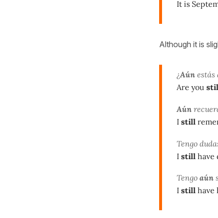
It is Septe
Although it is sli
¿
Aún
estás
Are you
sti
Aún
recuerd
I
still
remem
Tengo dudas
I
still
have d
Tengo
aún
s
I
still
have 