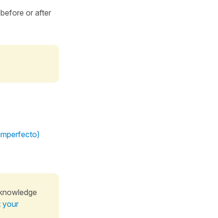
 before or after
uamperfecto)
 knowledge
t your