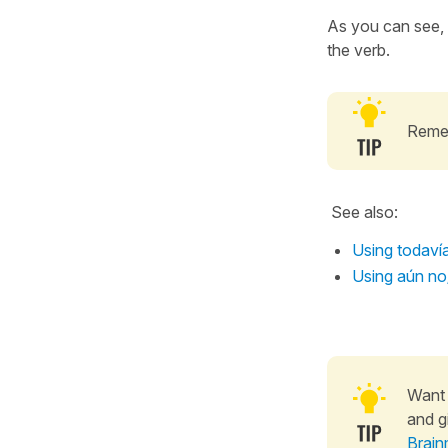
As you can see, t
the verb.
Reme
See also:
Using todavía
Using aún no/
Want 
and g
Brain