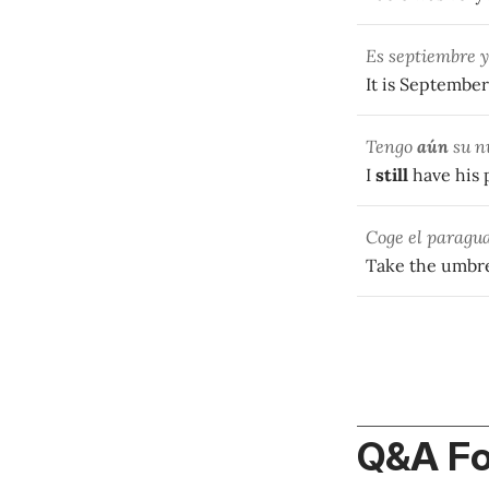
Es septiembre 
It is September
Tengo
aún
su n
I
still
have his 
Coge el paragu
Take the umbrell
Q&A F