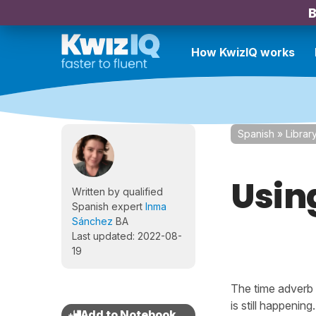
B
How KwizIQ works
Spanish
»
Librar
Using
Written by qualified
Spanish expert
Inma
Sánchez
BA
Last updated: 2022-08-
19
The time adverb
is still happenin