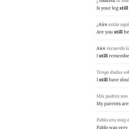
¿
Todavía
te due
Is your leg
still
¿
Aún
estás aqu
Are you
still
he
Aún
recuerdo l
I
still
remember 
Tengo dudas sob
I
still
have doub
Mis padres son
My parents are
Pablo era muy 
Pablo was very s