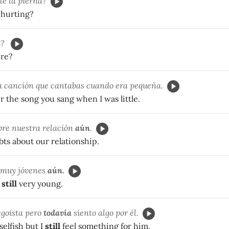
le la pierna?
hurting?
í?
re?
a canción que cantabas cuando era pequeña.
the song you sang when I was little.
re nuestra relación
aún
.
ts about our relationship.
 muy jóvenes
aún.
still
very young.
egoísta pero
todavía
siento algo por él.
elfish but I
still
feel something for him.