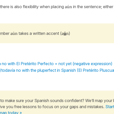
here is also flexibility when placing
aún
in the sentence; either
mber
aún
takes a written accent (
a
ú
n
)
 no with El Pretérito Perfecto = not yet (negative expression)
todavía no with the pluperfect in Spanish (El Pretérito Plusc
to make sure your Spanish sounds confident? We’ll map your
ive you free lessons to focus on your gaps and mistakes.
Star
map today »