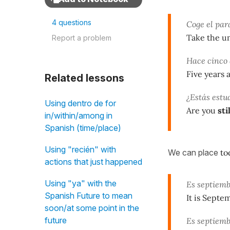
4 questions
Coge el par
Take the umb
Report a problem
Hace cinco 
Five years 
Related lessons
¿Estás estu
Using dentro de for
Are you
stil
in/within/among in
Spanish (time/place)
Using "recién" with
We can place
to
actions that just happened
Using "ya" with the
Es septiem
Spanish Future to mean
It is Septe
soon/at some point in the
future
Es septiemb