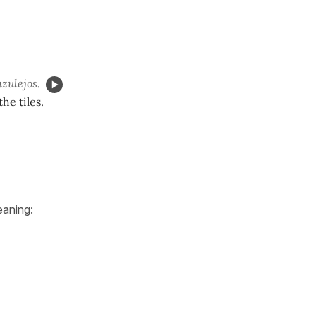
azulejos.
he tiles.
eaning: