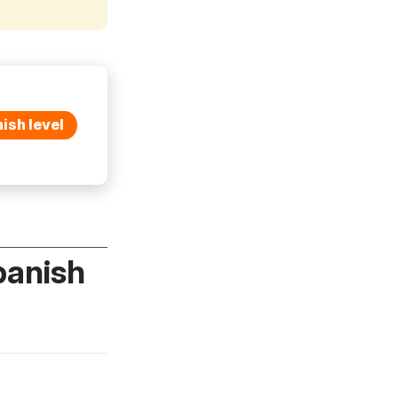
ish level
panish