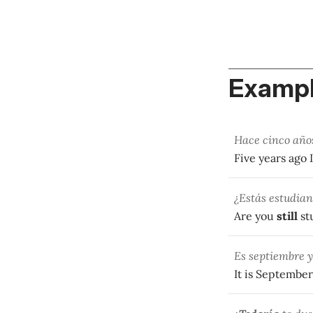
Exampl
Hace cinco años
Five years ago 
¿Estás estudia
Are you
still
st
Es septiembre y
It is September