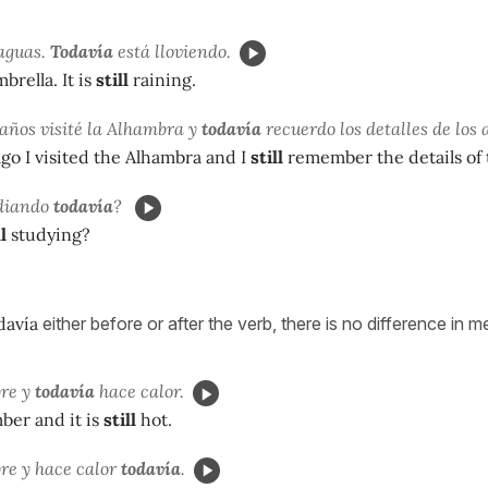
aguas.
Todavía
está lloviendo.
rella. It is
still
raining.
años visité la Alhambra y
todavía
recuerdo los detalles de los 
ago I visited the Alhambra and I
still
remember the details of t
diando
todavía
?
l
studying?
davía
either before or after the verb, there is no difference in m
bre y
todavía
hace calor.
mber and it is
still
hot.
re y hace calor
todavía
.