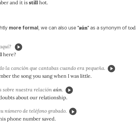
mber and it is
still
hot.
ghtly
more formal
, we can also use
"aún"
as a synonym of
tod
 aquí?
ll
here?
o la canción que cantabas cuando era pequeña.
ber the song you sang when I was little.
 sobre nuestra relación
aún
.
oubts about our relationship.
u número de teléfono grabado.
his phone number saved.