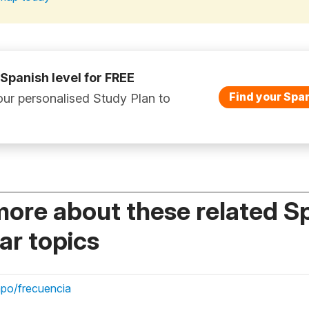
 Spanish level for FREE
Find your Span
ur personalised Study Plan to
more about these related S
r topics
mpo/frecuencia