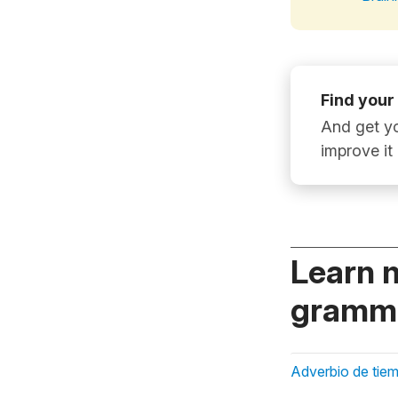
Find your
And get yo
improve it
Learn 
gramma
Adverbio de tie