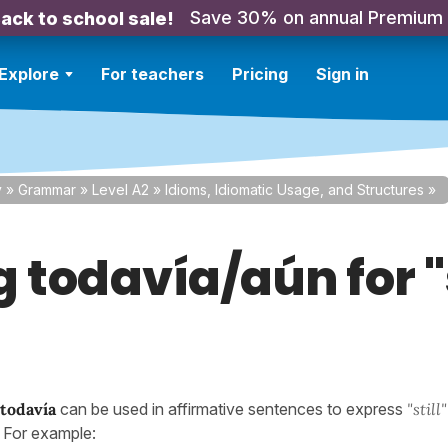
Save 30% on annual Premium
ack to school sale!
Explore
For teachers
Pricing
Sign in
y
»
Grammar
»
Level A2
»
Idioms, Idiomatic Usage, and Structures
»
 todavía/aún for "s
todavía
can be used in affirmative sentences to express
"still"
g. For example: