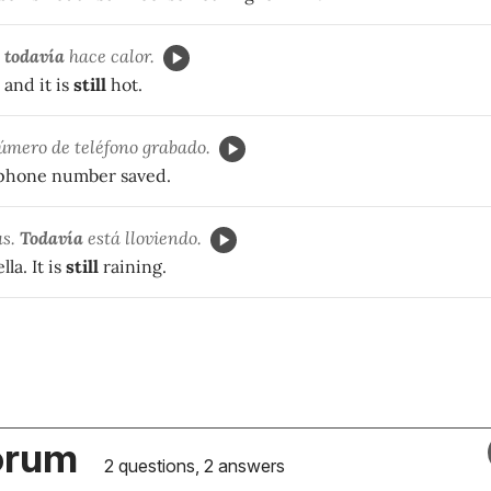
y
todavía
hace calor.
 and it is
still
hot.
úmero de teléfono grabado.
phone number saved.
as.
Todavía
está lloviendo.
a. It is
still
raining.
orum
2 questions, 2 answers