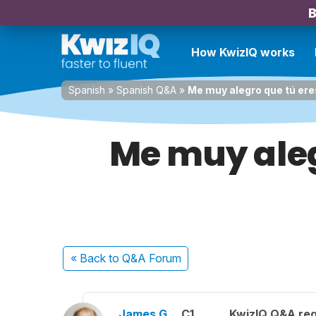
B
How KwizIQ works
Spanish
»
Spanish Q&A
»
Me muy alegro que tú ere
Me muy aleg
« Back
to Q&A Forum
James G.
C1
KwizIQ Q&A reg