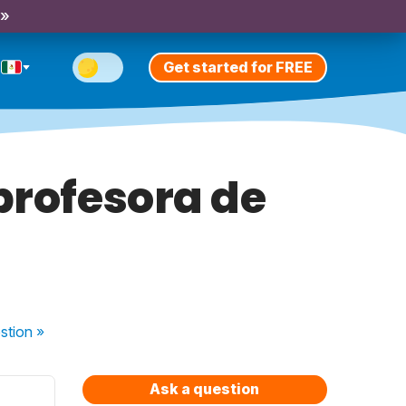
 »
Get started for FREE
profesora de
stion
»
Ask a question