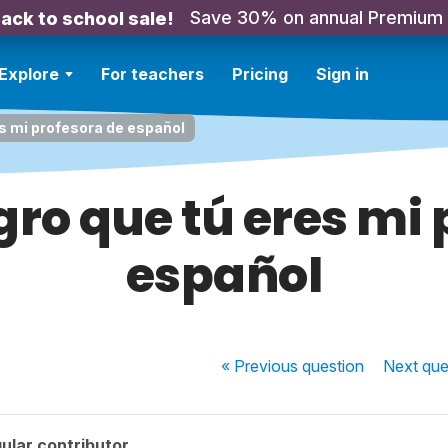
Save 30% on annual Premium
ack to school sale!
Explore
For teachers
Pricing
Sign in
s mi profesora de español
ro que tú eres mi 
español
« Previous
question
Next
que
ular contributor