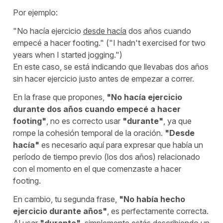
Por ejemplo:
"
No hacía ejercicio
desde hacía
dos años cuando
empecé a hacer footing.
"
("I hadn't exercised for two
years when I started jogging.")
En este caso, se está indicando que llevabas dos años
sin hacer ejercicio justo antes de empezar a correr.
En la frase que propones,
"
No hacía ejercicio
durante dos años cuando empecé a hacer
footing
"
, no es correcto usar
"
durante
"
, ya que
rompe la cohesión temporal de la oración.
"
Desde
hacía
"
es necesario aquí para expresar que había un
período de tiempo previo (los dos años) relacionado
con el momento en el que comenzaste a hacer
footing.
En cambio, tu segunda frase,
"
No había hecho
ejercicio durante años
"
, es perfectamente correcta.
Al usar
"
durante
"
, simplemente estás describiendo un