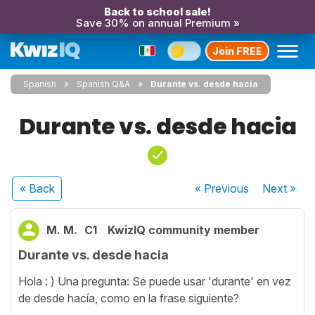
Back to school sale!
Save 30% on annual Premium »
Join FREE
Spanish
Spanish Q&A
Durante vs. desde hacia
Durante vs. desde hacia
« Back
« Previous
Next
»
M. M.
C1
KwizIQ community member
Durante vs. desde hacia
Hola : ) Una pregunta: Se puede usar 'durante' en vez
de desde hacía, como en la frase siguiente?