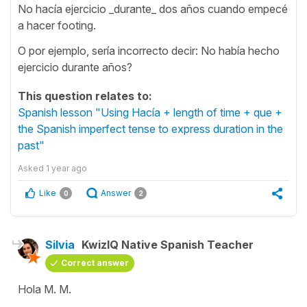
No hacía ejercicio _durante_ dos años cuando empecé
a hacer footing.
O por ejemplo, sería incorrecto decir: No había hecho
ejercicio durante años?
This question relates to:
Spanish lesson "Using Hacía + length of time + que +
the Spanish imperfect tense to express duration in the
past"
Asked
1 year ago
Like
Answer
0
2
Silvia
KwizIQ Native Spanish Teacher
Correct answer
Hola M. M.