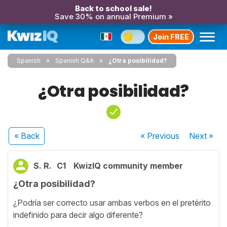
Back to school sale!
Save 30% on annual Premium »
Join FREE
Spanish
Spanish Q&A
¿Otra posibilidad?
¿Otra posibilidad?
« Back
« Previous
Next
»
S. R.
C1
KwizIQ community member
¿Otra posibilidad?
¿Podría ser correcto usar ambas verbos en el pretérito
indefinido para decir algo diferente?