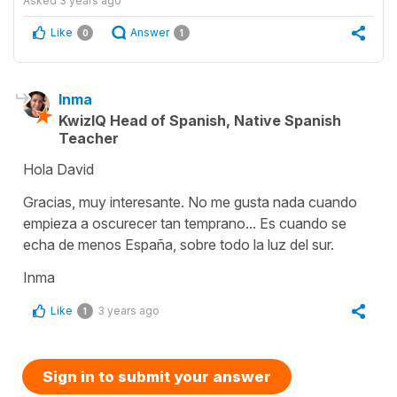
Asked
3 years ago
Like
Answer
0
1
Inma
KwizIQ Head of Spanish, Native Spanish
Teacher
Hola David
Gracias, muy interesante. No me gusta nada cuando
empieza a oscurecer tan temprano... Es cuando se
echa de menos España, sobre todo la luz del sur.
Inma
Like
3 years ago
1
Sign in to submit your answer