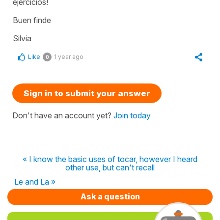
ejercicios!
Buen finde
Silvia
Like
1 year ago
0
Sign in to submit your answer
Don't have an account yet?
Join today
« I know the basic uses of tocar, however I heard
other use, but can't recall
Le and La »
Ask a question