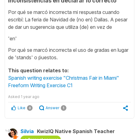
Inconsistencias en declarar lo correcto
Por qué se marcó incorrecta mi respuesta cuando
escribí: La feria de Navidad de (no en) Dallas. A pesar
de dar un sugerencia que utiliza (de) en vez de
'en'
Por qué se marcó incorrecta el uso de gradas en lugar
de 'stands' o ṕuestos.
This question relates to:
Spanish writing exercise "Christmas Fair in Miami"
Freeform Writing Exercise C1
Asked
1 year ago
Like
Answer
0
1
Silvia
KwizIQ Native Spanish Teacher