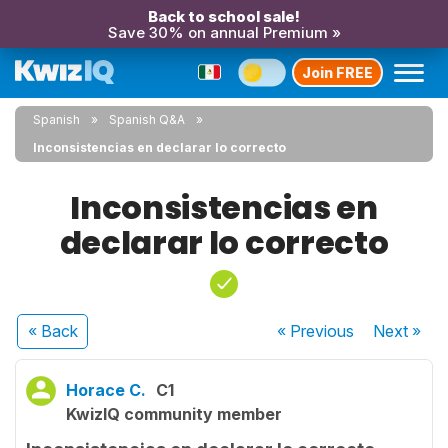
Back to school sale!
Save 30% on annual Premium »
Join FREE
Spanish
Spanish Q&A
Inconsistencias en declarar lo correcto
Inconsistencias en
declarar lo correcto
« Back
« Previous
Next
»
Horace C.
C1
KwizIQ community member