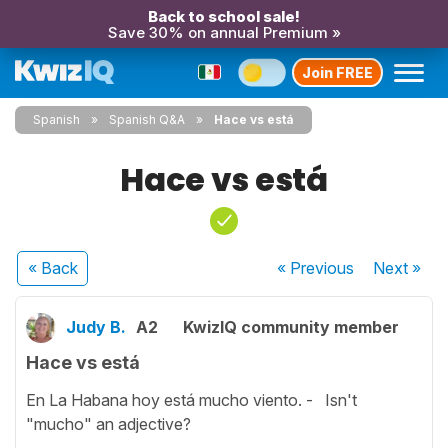
Back to school sale!
Save 30% on annual Premium »
Join FREE
Spanish
Spanish Q&A
Hace vs está
Hace vs está
« Back
« Previous
Next
»
Judy B.
A2
KwizIQ community member
Hace vs está
En La Habana hoy está mucho viento. - Isn't
"mucho" an adjective?