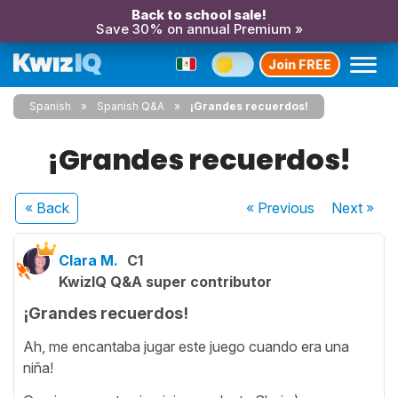
Back to school sale!
Save 30% on annual Premium »
Join FREE
Spanish
Spanish Q&A
¡Grandes recuerdos!
¡Grandes recuerdos!
« Back
« Previous
Next
»
Clara M.
C1
KwizIQ Q&A super contributor
¡Grandes recuerdos!
Ah, me encantaba jugar este juego cuando era una
niña!