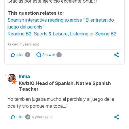
Gracias por este ejercicio excelente Shui. :)
This question relates to:
Spanish interactive reading exercise "El entretenido
juego del parchís"
Reading B2
,
Sports & Leisure
,
Listening or Seeing B2
Asked
4 years ago
Like
Answer
1
1
Inma
KwizIQ Head of Spanish, Native Spanish
Teacher
Yo también jugaba mucho al parchís y al juego de la
oca (y tiro porque me toca...)
Like
4 years ago
0