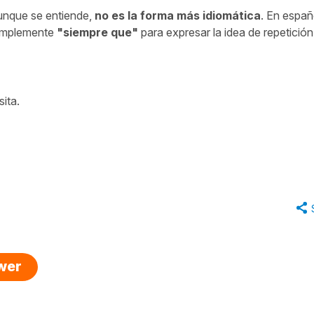
aunque se entiende,
no es la forma más idiomática
. En españ
simplemente
"
siempre que
"
para expresar la idea de repetición
sita.
swer