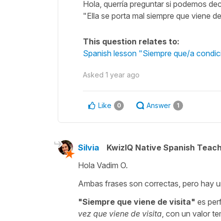
Hola, querría preguntar si podemos dec
"Ella se porta mal siempre que viene de 
This question relates to:
Spanish lesson "Siempre que/a condici
Asked
1 year ago
Like
Answer
0
1
Silvia
KwizIQ Native Spanish Teac
Hola Vadim O.
Ambas frases son correctas, pero hay un
"
Siempre que viene de visita
"
es per
vez que viene de visita
, con un valor te