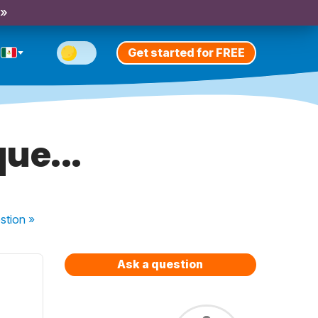
 »
Get started for FREE
ue...
stion
»
Ask a question