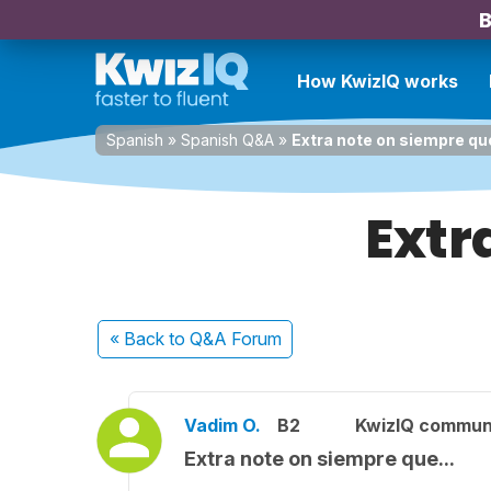
B
How KwizIQ works
Spanish
»
Spanish Q&A
»
Extra note on siempre que
Extr
« Back
to Q&A Forum
Vadim O.
B2
KwizIQ commun
Extra note on siempre que...