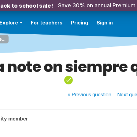
Save 30% on annual Premium
ack to school sale!
Explore
For teachers
Pricing
Sign in
...
a note on siempre q
« Previous
question
Next
que
ity member