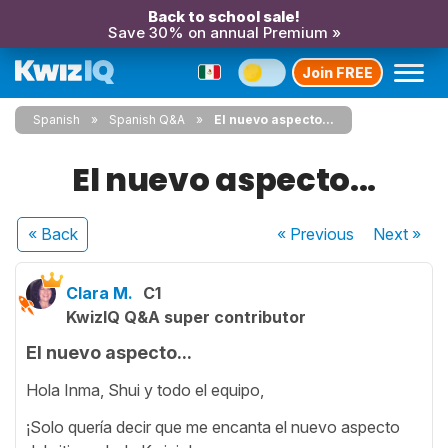
Back to school sale!
Save 30% on annual Premium »
Join FREE
Spanish
Spanish Q&A
El nuevo aspecto...
El nuevo aspecto...
« Back
« Previous
Next
»
Clara M.
C1
KwizIQ Q&A super contributor
El nuevo aspecto...
Hola Inma, Shui y todo el equipo,
¡Solo quería decir que me encanta el nuevo aspecto