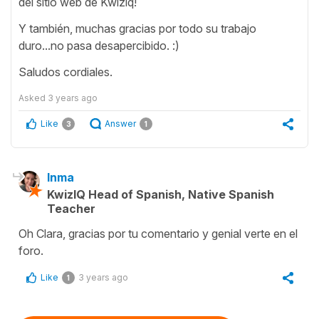
del sitio web de Kwiziq!
Y también, muchas gracias por todo su trabajo
duro...no pasa desapercibido. :)
Saludos cordiales.
Asked
3 years ago
Like
Answer
3
1
Inma
KwizIQ Head of Spanish, Native Spanish
Teacher
Oh Clara, gracias por tu comentario y genial verte en el
foro.
Like
3 years ago
1