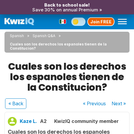
Back to school sale!
Save 30% on annual Premium »
Join FREE
Spanish
Spanish Q&A
Cuales son los derechos los espanoles tienen de la
Constitucion?
Cuales son los derechos
los espanoles tienen de
la Constitucion?
« Back
« Previous
Next
»
Kaze L.
A2
KwizIQ community member
Cuales son los derechos los espanoles