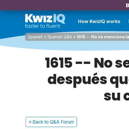
B
How KwizIQ works
Spanish
»
Spanish Q&A
»
1615 -- No se menciona l
1615 -- No 
después qu
su 
« Back
to Q&A Forum