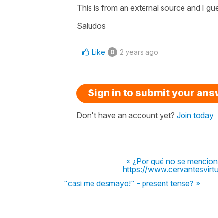
This is from an external source and I gu
Saludos
Like
2 years ago
0
Sign in to submit your an
Don't have an account yet?
Join today
« ¿Por qué no se mencion
https://www.cervantesvirt
"casi me desmayo!" - present tense? »