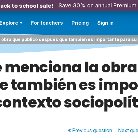
Save 30% on annual Premium
ack to school sale!
Explore
For teachers
Pricing
Sign in
a obra que publicó después que también es importante para su 
se menciona la obra
e también es impo
contexto sociopolít
« Previous
question
Next
que