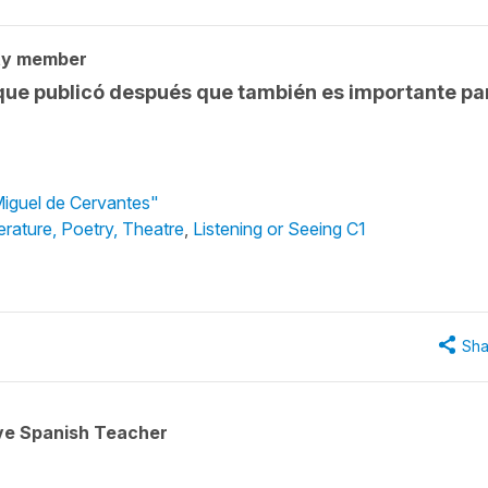
ty member
 que publicó después que también es importante pa
Miguel de Cervantes"
terature, Poetry, Theatre
,
Listening or Seeing C1
Sha
ive Spanish Teacher