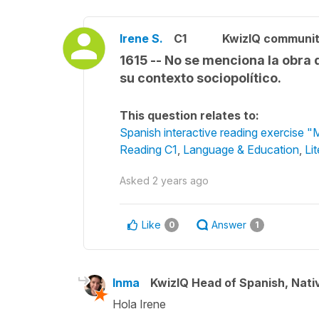
Irene S.
C1
KwizIQ communi
1615 -- No se menciona la obra
su contexto sociopolítico.
This question relates to:
Spanish interactive reading exercise "
Reading C1
,
Language & Education
,
Li
Asked
2 years ago
Like
Answer
0
1
Inma
KwizIQ Head of Spanish, Nat
Hola Irene