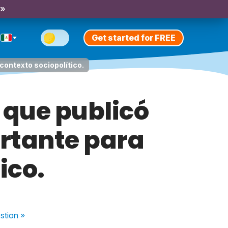
 »
Get started for FREE
contexto sociopolítico.
 que publicó
rtante para
ico.
stion
»