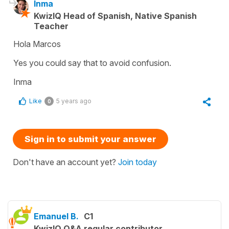
Inma
KwizIQ Head of Spanish, Native Spanish
Teacher
Hola Marcos
Yes you could say that to avoid confusion.
Inma
Like
5 years ago
0
Sign in to submit your answer
Don't have an account yet?
Join today
Emanuel B.
C1
KwizIQ Q&A regular contributor