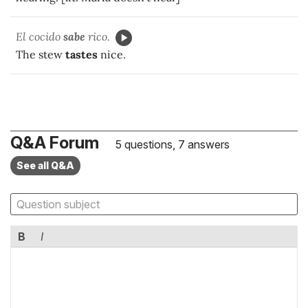
El cocido
sabe
rico.
The stew
tastes
nice.
Q&A Forum
5 questions, 7 answers
See all Q&A
B
I