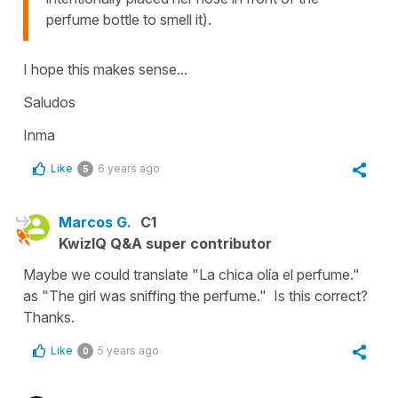
perfume bottle to smell it).
I hope this makes sense...
Saludos
Inma
Like
6 years ago
5
Marcos G.
C1
KwizIQ Q&A super contributor
Maybe we could translate "La chica olía el perfume."
as "The girl was sniffing the perfume." Is this correct?
Thanks.
Like
5 years ago
0