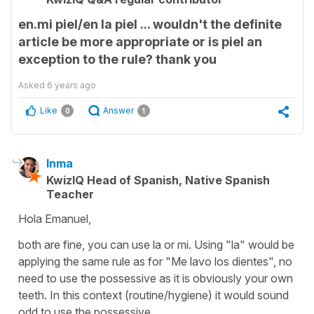
en.mi piel/en la piel ... wouldn't the definite
article be more appropriate or is piel an
exception to the rule? thank you
Asked
6 years ago
Like
Answer
0
1
Inma
KwizIQ Head of Spanish, Native Spanish
Teacher
Hola Emanuel,
both are fine, you can use la or mi. Using "la" would be
applying the same rule as for "Me lavo los dientes", no
need to use the possessive as it is obviously your own
teeth. In this context (routine/hygiene) it would sound
odd to use the possessive.