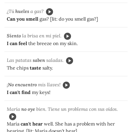
¿Tú
hueles
a gas?
Can you smell
gas? [lit: do you smell gas?]
Siento
la brisa en mi piel.
I can feel
the breeze on my skin.
Las patatas
saben
saladas.
The chips
taste
salty.
¡
No encuentro
mis llaves!
I can't find
my keys!
María
no oye
bien. Tiene un problema con sus oídos.
María
can't hear
well. She has a problem with her
hearing. [lit: María doesn't hear]