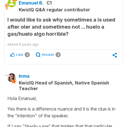
Emanuel B.
C1
KwizIQ Q&A regular contributor
I would like to ask why sometimes a is used
after oler and sometimes not ... huelo a
gas/huelo algo horrible?
Asked
6 years ago
Like
Answer
2
3
Inma
KwizIQ Head of Spanish, Native Spanish
Teacher
Hola Emanuel,
Yes there is a difference nuance and it is the clue is in
the "intention" of the speaker.
If I say "
Huelo a gas"
that implies that that particular