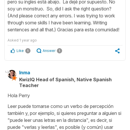
pero su ingles está abajo. La dejé por supuesto. No
soy un monstruo. So, did I ask the right question?
(And please correct any errors. I was trying to work
through some skills I have been learning. Writing
sentences and all that.) Gracias para esta comunidad!
Asked
1 year ago
Like
Answer
1
1
Inma
KwizIQ Head of Spanish, Native Spanish
Teacher
Hola Perry
Leer puede tomarse como un verbo de percepción
también y, por ejemplo, si quieres preguntar a alguien si
"puede leer unas letras en la distancia", es decir, si
puede "verlas y leerlas", es posible (y común) usar