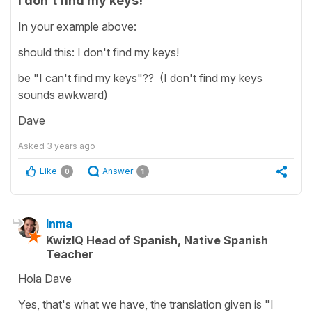
I don't find my keys!
In your example above:
should this: I don't find my keys!
be "I can't find my keys"?? (I don't find my keys
sounds awkward)
Dave
Asked
3 years ago
Like
Answer
0
1
Inma
KwizIQ Head of Spanish, Native Spanish
Teacher
Hola Dave
Yes, that's what we have, the translation given is "I