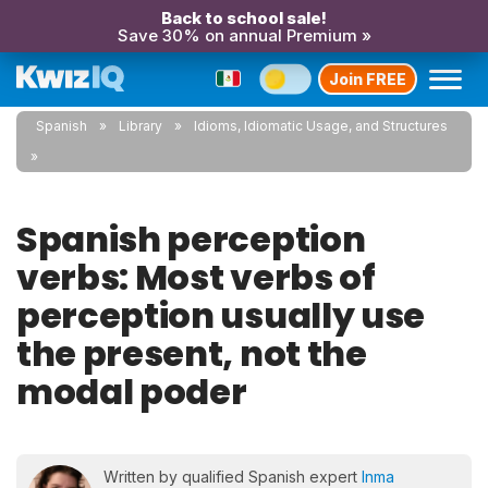
Back to school sale!
Save 30% on annual Premium »
Join FREE
Spanish
Library
Idioms, Idiomatic Usage, and Structures
Spanish perception
verbs: Most verbs of
perception usually use
the present, not the
modal poder
Written by qualified Spanish expert
Inma