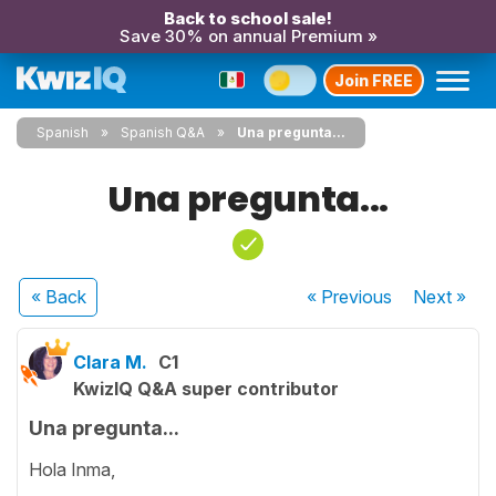
Back to school sale!
Save 30% on annual Premium »
Join FREE
Spanish
Spanish Q&A
Una pregunta...
Una pregunta...
« Back
« Previous
Next
»
Clara M.
C1
KwizIQ Q&A super contributor
Una pregunta...
Hola Inma,