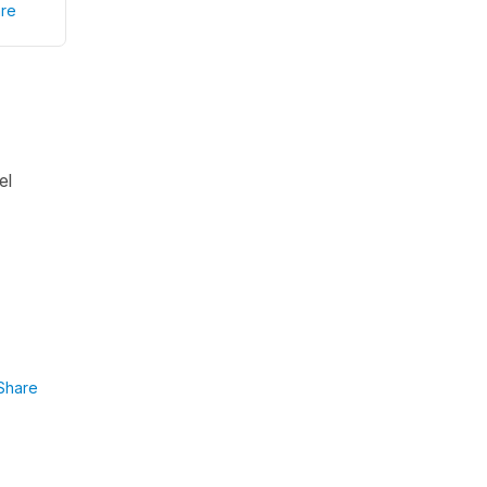
re
el
Share