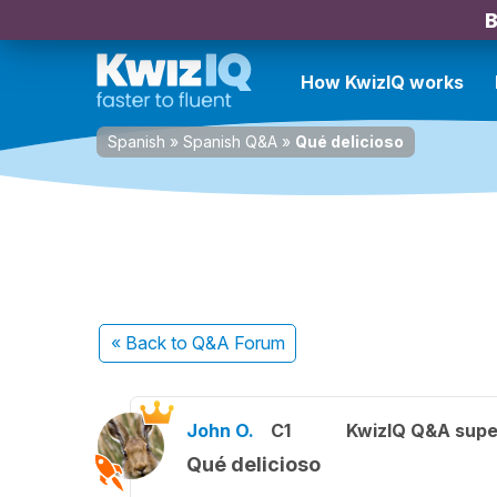
B
How KwizIQ works
Spanish
»
Spanish Q&A
»
Qué delicioso
« Back
to Q&A Forum
John O.
C1
KwizIQ Q&A supe
Qué delicioso