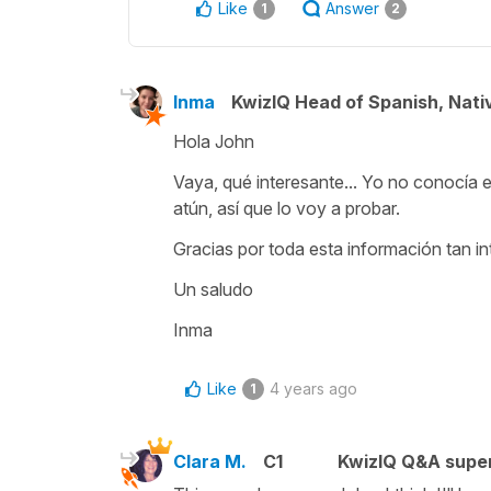
Like
Answer
1
2
Inma
KwizIQ Head of Spanish, Nat
Hola John
Vaya, qué interesante... Yo no conocía es
atún, así que lo voy a probar.
Gracias por toda esta información tan i
Un saludo
Inma
Like
4 years ago
1
Clara M.
C1
KwizIQ Q&A super