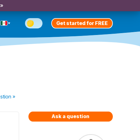
 »
Get started for FREE
stion
»
Ask a question