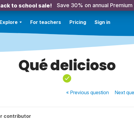
Save 30% on annual Premium
ack to school sale!
Explore
For teachers
Pricing
Sign in
Qué delicioso
« Previous
question
Next
que
r contributor