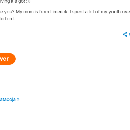
ing it a go! :))
are you? My mum is from Limerick. I spent a lot of my youth over
terford.
swer
atacoja »