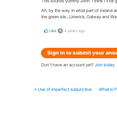
This sounds yummy John. I think I'll be giv
Ah, by the way, in what part of Ireland 
the green isle...Limerick, Galway and Wa
Like
4 years ago
0
Sign in to submit your an
Don't have an account yet?
Join today
« Use of imperfect subjunctive
What is P