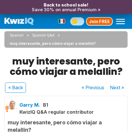
Back to school sale!
Save 30% on annual Premium »
Join FREE
Spanish
Spanish Q&A
muy interesante, pero cómo viajar a melallin?
muy interesante, pero
cómo viajar a melallin?
« Back
« Previous
Next
»
Garry M.
B1
KwizIQ Q&A regular contributor
muy interesante, pero cómo viajar a
melallin?