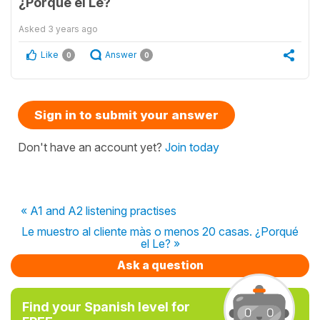
¿Porqué el Le?
Asked
3 years ago
Like
Answer
0
0
Sign in to submit your answer
Don't have an account yet?
Join today
« A1 and A2 listening practises
Le muestro al cliente màs o menos 20 casas. ¿Porqué
el Le? »
Ask a question
Find your Spanish level for