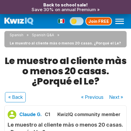
Back to school sale!
Save 30% on annual Premium »
Join FREE
Spanish
Spanish Q&A
Le muestro al cliente màs o menos 20 casas. ¿Porqué el Le?
Le muestro al cliente màs
o menos 20 casas.
¿Porqué el Le?
« Back
« Previous
Next
»
Claude G.
C1
KwizIQ community member
Le muestro al cliente màs o menos 20 casas.