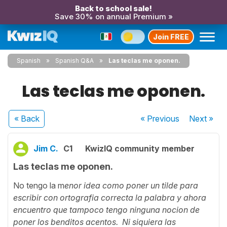
Back to school sale!
Save 30% on annual Premium »
Join FREE
Spanish
Spanish Q&A
Las teclas me oponen.
Las teclas me oponen.
« Back
« Previous
Next
»
Jim C.
C1
KwizIQ community member
Las teclas me oponen.
No tengo la m
enor idea como poner un tilde para
escribir con ortografia correcta la palabra y ahora
encuentro que tampoco tengo ninguna nocion de
poner los benditos acentos. Ni siquiera las