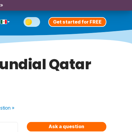
 »
Get started for FREE
Mundial Qatar
stion
»
Ask a question