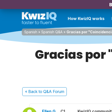
B
How KwizIQ works
Spanish
»
Spanish Q&A
»
Gracias por "Coincidenci
Gracias por 
« Back
to Q&A Forum
Ellen G.
C1
KwizIQ communi