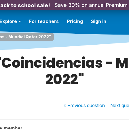
Save 30% on annual Premium
ack to school sale!
Explore
For teachers
Pricing
Sign in
as - Mundial Qatar 2022"
"Coincidencias - 
2022"
« Previous
question
Next
que
ty member