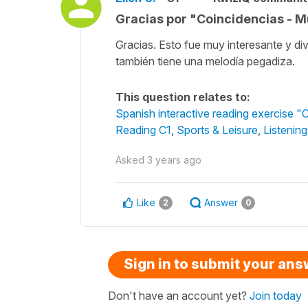
Gracias por "Coincidencias - M
Gracias. Esto fue muy interesante y di
también tiene una melodía pegadiza.
This question relates to:
Spanish interactive reading exercise "
Reading C1
,
Sports & Leisure
,
Listenin
Asked
3 years ago
Like
Answer
2
0
Sign in to submit your an
Don't have an account yet?
Join today