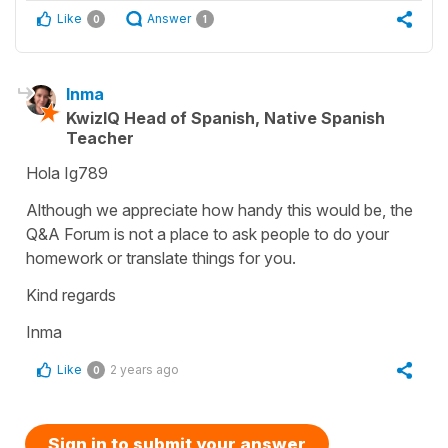
Like
Answer
0
1
Inma
KwizIQ Head of Spanish, Native Spanish
Teacher
Hola Ig789
Although we appreciate how handy this would be, the
Q&A Forum is not a place to ask people to do your
homework or translate things for you.
Kind regards
Inma
Like
2 years ago
0
Sign in to submit your answer