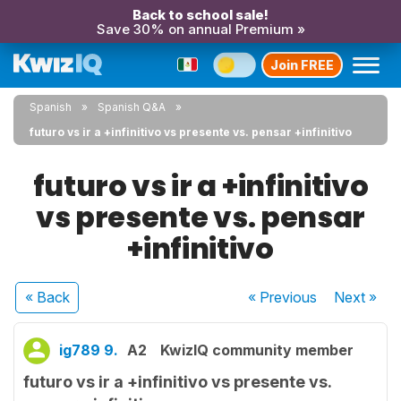
Back to school sale!
Save 30% on annual Premium »
Join FREE
Spanish
Spanish Q&A
futuro vs ir a +infinitivo vs presente vs. pensar +infinitivo
futuro vs ir a +infinitivo
vs presente vs. pensar
+infinitivo
« Back
« Previous
Next
»
ig789 9.
A2
KwizIQ community member
futuro vs ir a +infinitivo vs presente vs.