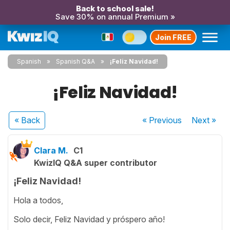
Back to school sale!
Save 30% on annual Premium »
Join FREE
Spanish
Spanish Q&A
¡Feliz Navidad!
¡Feliz Navidad!
« Back
« Previous
Next
»
Clara M.
C1
KwizIQ Q&A super contributor
¡Feliz Navidad!
Hola a todos,
Solo decir, Feliz Navidad y próspero año!