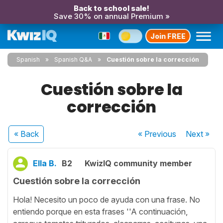
Back to school sale!
Save 30% on annual Premium »
Join FREE
Spanish
Spanish Q&A
Cuestión sobre la corrección
Cuestión sobre la
corrección
« Back
« Previous
Next
»
Ella B.
B2
KwizIQ community member
Cuestión sobre la corrección
Hola! Necesito un poco de ayuda con una frase. No
entiendo porque en esta frases ''A continuación,