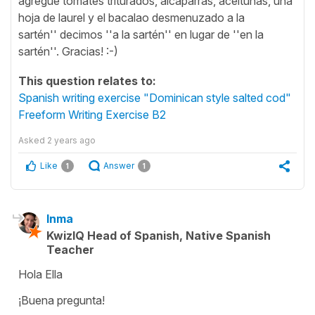
agregue tomates triturados, alcaparras, aceitunas, una
hoja de laurel y el bacalao desmenuzado a la
sartén'' decimos ''a la sartén'' en lugar de ''en la
sartén''. Gracias! :-)
This question relates to:
Spanish writing exercise "Dominican style salted cod"
Freeform Writing Exercise B2
Asked
2 years ago
Like
Answer
1
1
Inma
KwizIQ Head of Spanish, Native Spanish
Teacher
Hola Ella
¡Buena pregunta!