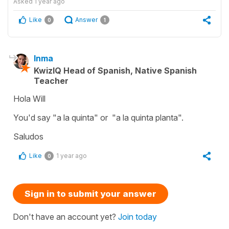
Asked
1 year ago
Like
Answer
0
1
Inma
KwizIQ Head of Spanish, Native Spanish
Teacher
Hola Will
You'd say "a la quinta" or "a la quinta planta".
Saludos
Like
1 year ago
0
Sign in to submit your answer
Don't have an account yet?
Join today