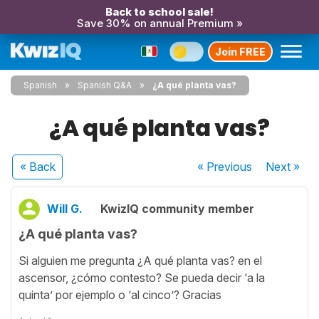
Back to school sale!
Save 30% on annual Premium »
Join FREE
Spanish
Spanish Q&A
¿A qué planta vas?
¿A qué planta vas?
« Back
« Previous
Next
»
Will G.
KwizIQ community member
¿A qué planta vas?
Si alguien me pregunta ¿A qué planta vas? en el
ascensor, ¿cómo contesto? Se pueda decir ‘a la
quinta’ por ejemplo o ‘al cinco’? Gracias